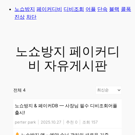
콘
노쇼방지
페이커디비
디비조회
어플
단속
블랙
콜폭
텐
진상
차단
츠
로
바
노쇼방지 페이커디
로
가
비 자유게시판
기
전체 4
노쇼방지 & 페이커DB — 사장님 필수 디비조회어플
출시!
perter park
|
2025.10.27
|
추천 0
|
조회 157
노쇼방지 앱 – 예약 손님 관리의 새로운 기준