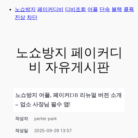
콘
노쇼방지
페이커디비
디비조회
어플
단속
블랙
콜폭
텐
진상
차단
츠
로
바
노쇼방지 페이커디
로
가
비 자유게시판
기
노쇼방지 어플, 페이커DB 리뉴얼 버전 소개
– 업소 사장님 필수 앱!
작성자
perter park
작성일
2025-09-29 13:57