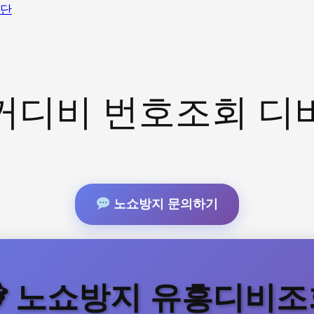
단
커디비 번호조회 디
노쇼방지 문의하기
️ 노쇼방지 유흥디비