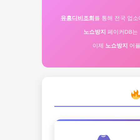
유흥디비조회
를 통해 전국 업소
노쇼방지
페이커DB는 
이제
노쇼방지
어